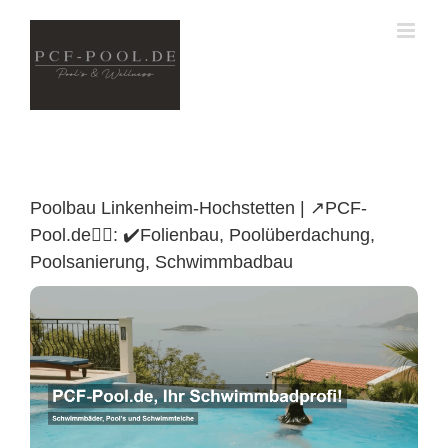
Skip
to
content
Poolbau Linkenheim-Hochstetten | ↗️PCF-
Pool.de🏊🏼: ✔️Folienbau, Poolüberdachung,
Poolsanierung, Schwimmbadbau