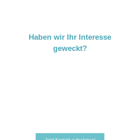
Haben wir Ihr Interesse
geweckt?
Sie sind neugierig geworden und
möchten Ihre Ideen
verwirklichen?
Zögern Sie nicht und kontaktieren Sie uns
noch heute.
Wir freuen uns darauf, von Ihnen zu hören!
Jetzt Kontakt aufnehmen!