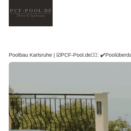
Skip
to
content
Poolbau Karlsruhe | ☑️PCF-Pool.de🏊🏼: ✔️Poolübe