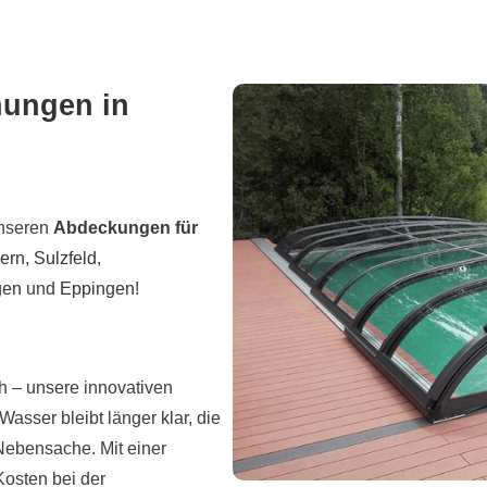
ungen in
unseren
Abdeckungen für
ern
,
Sulzfeld
,
gen
und
Eppingen
!
ch – unsere innovativen
sser bleibt länger klar, die
 Nebensache. Mit einer
Kosten bei der