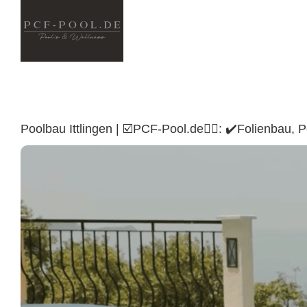
Skip
to
content
Poolbau Ittlingen | ☑️PCF-Pool.de🏊🏼: ✔️Folienba