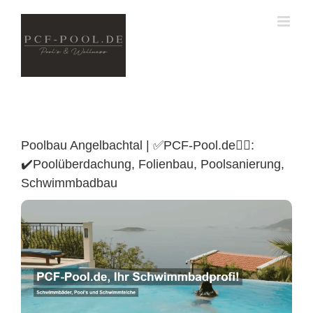
Skip
to
content
Poolbau Angelbachtal | ✅PCF-Pool.de🏊🏼:
✔️Poolüberdachung, Folienbau, Poolsanierung,
Schwimmbadbau
Poolüberdachung