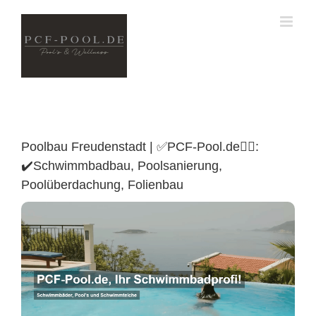
Skip
to
content
Poolbau Freudenstadt | ✅PCF-Pool.de🏊🏼:
✔️Schwimmbadbau, Poolsanierung,
Poolüberdachung, Folienbau
Poolüberdachung