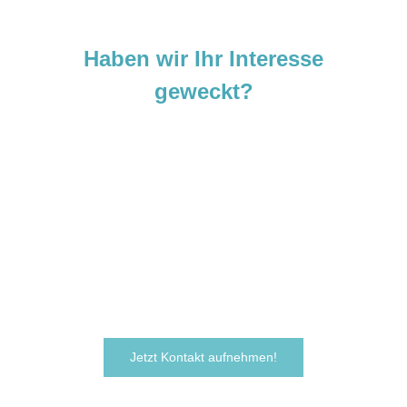
Haben wir Ihr Interesse
geweckt?
Sie sind neugierig geworden und
möchten Ihre Ideen
verwirklichen?
Zögern Sie nicht und kontaktieren Sie uns
noch heute.
Wir freuen uns darauf, von Ihnen zu hören!
Jetzt Kontakt aufnehmen!