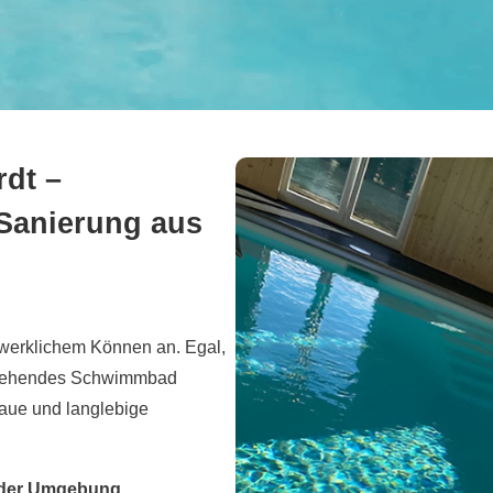
dt –
 Sanierung aus
ndwerklichem Können an. Egal,
estehendes Schwimmbad
naue und langlebige
n der Umgebung