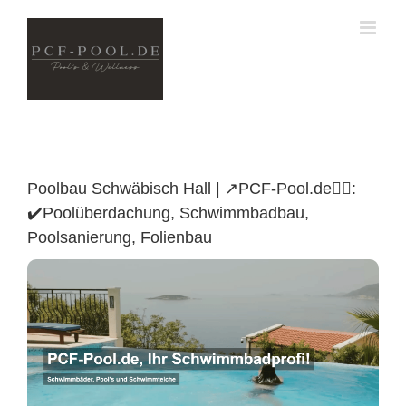
Skip
to
content
Poolbau Schwäbisch Hall | ↗️PCF-Pool.de🏊🏼:
✔️Poolüberdachung, Schwimmbadbau,
Poolsanierung, Folienbau
Poolüberdachung