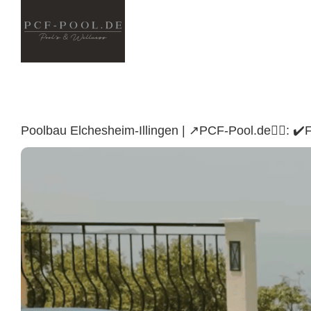
Skip
to
content
Poolbau Elchesheim-Illingen | ↗️PCF-Pool.de🏊🏼: 
Illingen