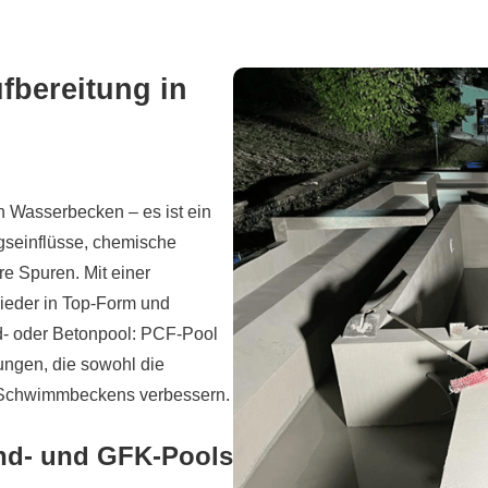
fbereitung in
n Wasserbecken – es ist ein
gseinflüsse, chemische
re Spuren. Mit einer
wieder in Top-Form und
d- oder Betonpool: PCF-Pool
sungen, die sowohl die
es Schwimmbeckens verbessern.
nd- und GFK-Pools