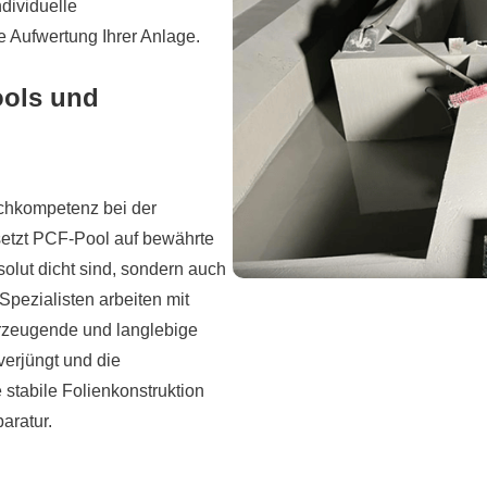
dividuelle
 Aufwertung Ihrer Anlage.
ools und
achkompetenz bei der
setzt PCF-Pool auf bewährte
olut dicht sind, sondern auch
pezialisten arbeiten mit
erzeugende und langlebige
verjüngt und die
 stabile Folienkonstruktion
paratur.