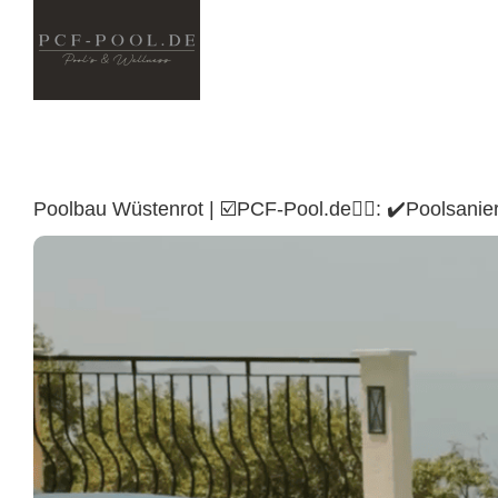
Skip
to
content
Poolbau Wüstenrot | ☑️PCF-Pool.de🏊🏼: ✔️Poolsan