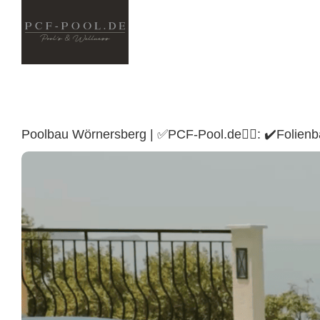
Skip
to
content
Poolbau Wörnersberg | ✅PCF-Pool.de🏊🏼: ✔️Folie