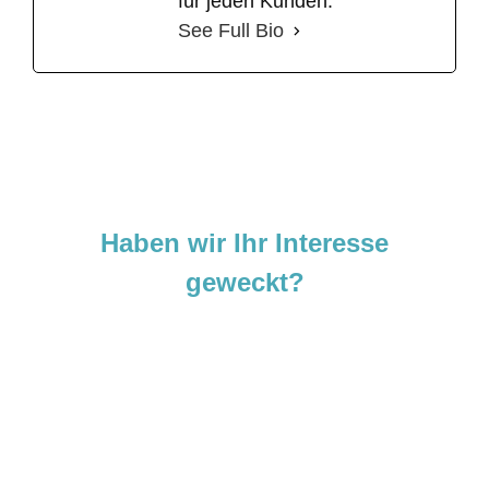
für jeden Kunden.
See Full Bio
Haben wir Ihr Interesse
geweckt?
Sie sind neugierig geworden und
möchten Ihre Ideen
verwirklichen?
Zögern Sie nicht und kontaktieren Sie uns