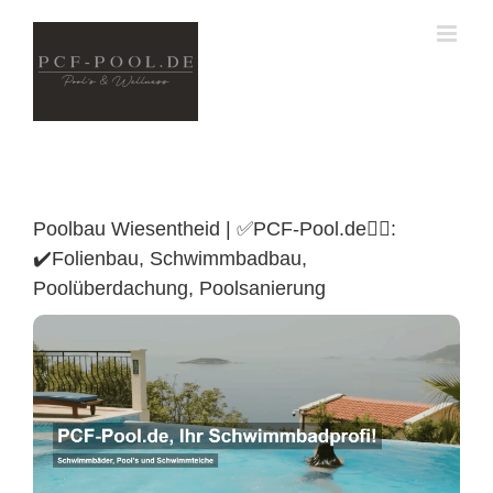
Skip
to
content
Poolbau Wiesentheid | ✅PCF-Pool.de🏊🏼:
✔️Folienbau, Schwimmbadbau,
Poolüberdachung, Poolsanierung
Poolüberdachung