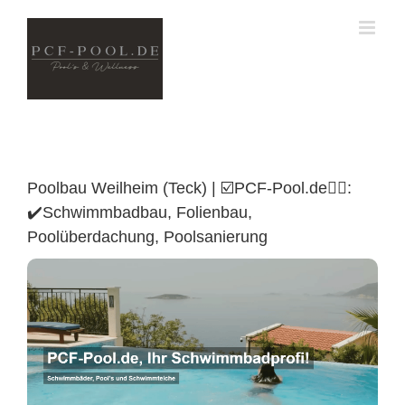
Skip
to
content
Poolbau Weilheim (Teck) | ☑️PCF-Pool.de🏊🏼:
✔️Schwimmbadbau, Folienbau,
Poolüberdachung, Poolsanierung
Poolüberdachung