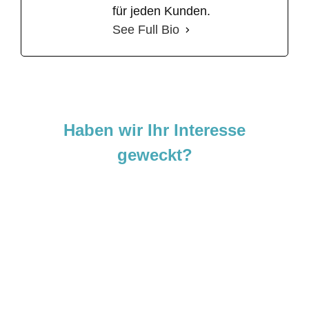
für jeden Kunden.
See Full Bio
Haben wir Ihr Interesse
geweckt?
Sie sind neugierig geworden und
möchten Ihre Ideen
verwirklichen?
Zögern Sie nicht und kontaktieren Sie uns
noch heute.