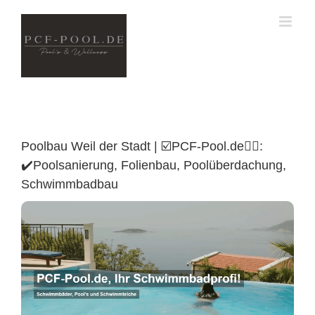
Skip
to
content
Poolbau Weil der Stadt | ☑️PCF-Pool.de🏊🏼:
✔️Poolsanierung, Folienbau, Poolüberdachung,
Schwimmbadbau
Poolüberdachung