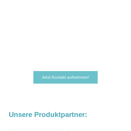
Sie sind neugierig geworden und
möchten Ihre Ideen
verwirklichen?
Zögern Sie nicht und kontaktieren Sie uns
noch heute.
Wir freuen uns darauf, von Ihnen zu hören!
Jetzt Kontakt aufnehmen!
Unsere Produktpartner: