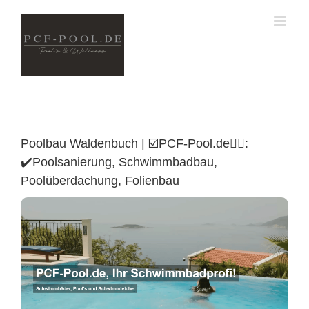
Skip
to
content
Poolbau Waldenbuch | ☑️PCF-Pool.de🏊🏼:
✔️Poolsanierung, Schwimmbadbau,
Poolüberdachung, Folienbau
Poolüberdachung