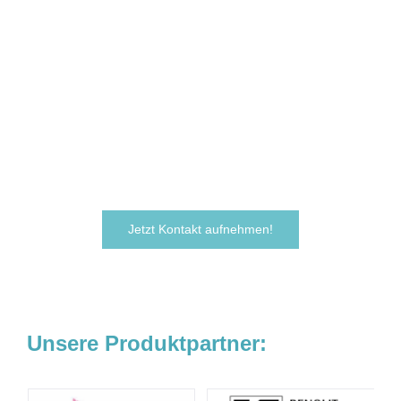
Sie sind neugierig geworden und
möchten Ihre Ideen
verwirklichen?
Zögern Sie nicht und kontaktieren Sie uns
noch heute.
Wir freuen uns darauf, von Ihnen zu hören!
Jetzt Kontakt aufnehmen!
Unsere Produktpartner: