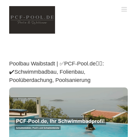
Skip
to
content
Poolbau Waibstadt | ✅PCF-Pool.de🏊🏼:
✔️Schwimmbadbau, Folienbau,
Poolüberdachung, Poolsanierung