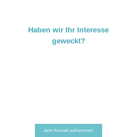
Haben wir Ihr Interesse
geweckt?
Sie sind neugierig geworden und
möchten Ihre Ideen
verwirklichen?
Zögern Sie nicht und kontaktieren Sie uns
noch heute.
Wir freuen uns darauf, von Ihnen zu hören!
Jetzt Kontakt aufnehmen!