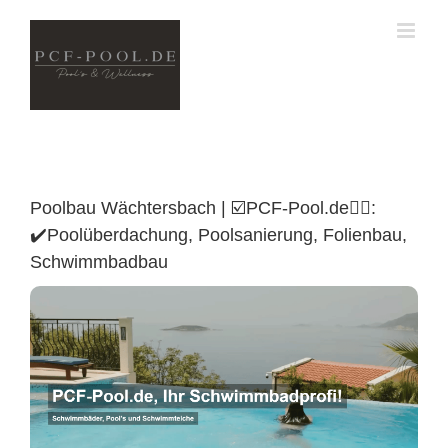
Skip
to
content
Poolbau Wächtersbach | ☑️PCF-Pool.de🏊🏼:
✔️Poolüberdachung, Poolsanierung, Folienbau,
Schwimmbadbau
Poolüberdachung