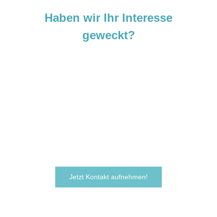
Haben wir Ihr Interesse
geweckt?
Sie sind neugierig geworden und
möchten Ihre Ideen
verwirklichen?
Zögern Sie nicht und kontaktieren Sie uns
noch heute.
Wir freuen uns darauf, von Ihnen zu hören!
Jetzt Kontakt aufnehmen!