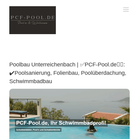
Skip
to
content
Poolbau Unterreichenbach | ✅PCF-Pool.de🏊🏼:
✔️Poolsanierung, Folienbau, Poolüberdachung,
Schwimmbadbau
Poolüberdachung