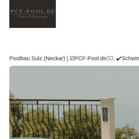
Skip
to
content
Poolbau Sulz (Neckar) | ☑️PCF-Pool.de🏊🏼: ✔️Sch