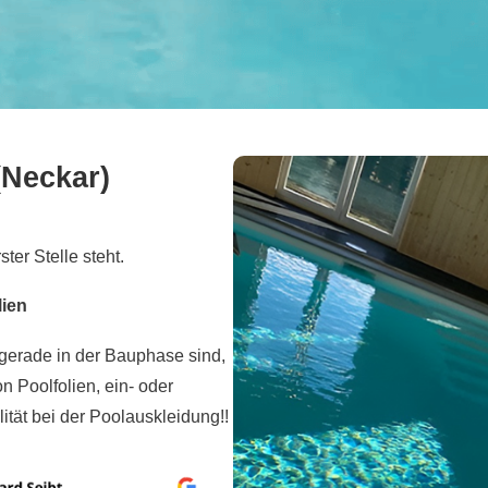
Neckar)
ster Stelle steht.
lien
gerade in der Bauphase sind,
 Poolfolien, ein- oder
ität bei der Poolauskleidung!!