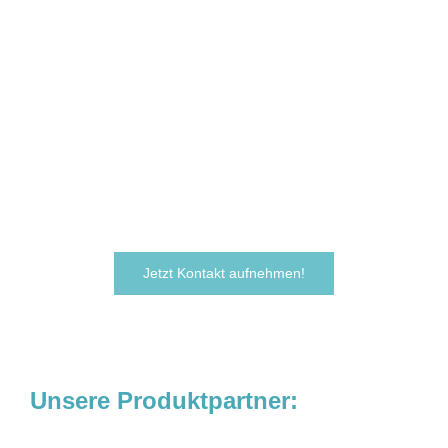
Sie sind neugierig geworden und
möchten Ihre Ideen
verwirklichen?
Zögern Sie nicht und kontaktieren Sie uns
noch heute.
Wir freuen uns darauf, von Ihnen zu hören!
Jetzt Kontakt aufnehmen!
Unsere Produktpartner: