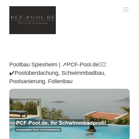
Skip
to
content
Poolbau Spiesheim | ↗️PCF-Pool.de🏊🏼:
✔️Poolüberdachung, Schwimmbadbau,
Poolsanierung, Folienbau