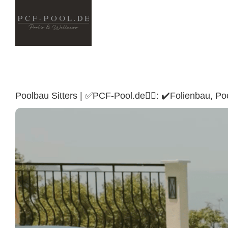
Skip
to
content
Poolbau Sitters | ✅PCF-Pool.de🏊🏼: ✔️Folienbau,