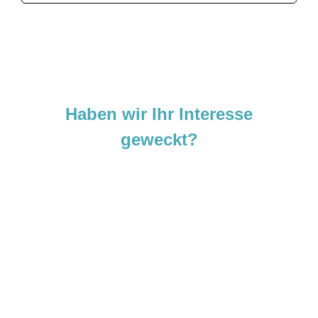
Haben wir Ihr Interesse
geweckt?
Sie sind neugierig geworden und
möchten Ihre Ideen
verwirklichen?
Zögern Sie nicht und kontaktieren Sie uns
noch heute.
Wir freuen uns darauf, von Ihnen zu hören!