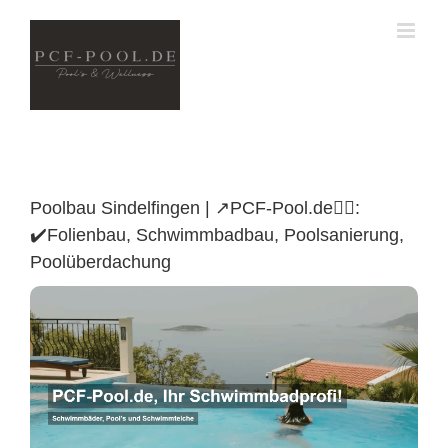
Skip
to
content
Poolbau Sindelfingen | ↗️PCF-Pool.de🏊🏼:
✔️Folienbau, Schwimmbadbau, Poolsanierung,
Poolüberdachung
Poolüberdachung