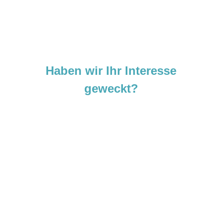
Haben wir Ihr Interesse
geweckt?
Sie sind neugierig geworden und
möchten Ihre Ideen
verwirklichen?
Zögern Sie nicht und kontaktieren Sie uns
noch heute.
Wir freuen uns darauf, von Ihnen zu hören!