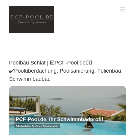
Skip
to
content
Poolbau Schlat | ☑️PCF-Pool.de🏊🏼:
✔️Poolüberdachung, Poolsanierung, Folienbau,
Schwimmbadbau