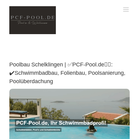
Skip
to
content
Poolbau Schelklingen | ✅PCF-Pool.de🏊🏼:
✔️Schwimmbadbau, Folienbau, Poolsanierung,
Poolüberdachung