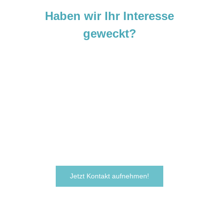
Haben wir Ihr Interesse
geweckt?
Sie sind neugierig geworden und
möchten Ihre Ideen
verwirklichen?
Zögern Sie nicht und kontaktieren Sie uns
noch heute.
Wir freuen uns darauf, von Ihnen zu hören!
Jetzt Kontakt aufnehmen!