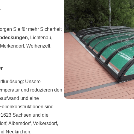
z
orgen Sie für mehr Sicherheit
abdeckungen
, Lichtenau,
Merkendorf, Weihenzell,
er
erflurlösung: Unsere
Temperatur und reduzieren den
geaufwand und eine
olienkonstruktionen sind
 91623 Sachsen und die
rf, Alberndorf, Volkersdorf,
nd Neukirchen.