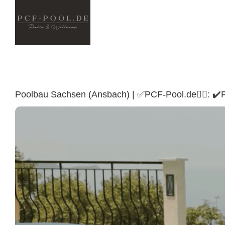
Skip
to
content
Poolbau Sachsen (Ansbach) | ✅PCF-Pool.de🏊🏼: ✔