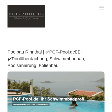
Skip
to
content
Poolbau Rinnthal | ✅PCF-Pool.de🏊🏼:
✔️Poolüberdachung, Schwimmbadbau,
Poolsanierung, Folienbau