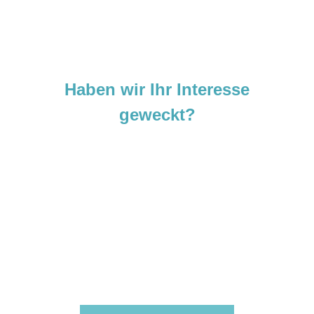
Haben wir Ihr Interesse
geweckt?
Sie sind neugierig geworden und
möchten Ihre Ideen
verwirklichen?
Zögern Sie nicht und kontaktieren Sie uns
noch heute.
Wir freuen uns darauf, von Ihnen zu hören!