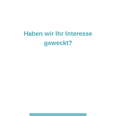
Haben wir Ihr Interesse
geweckt?
Sie sind neugierig geworden und
möchten Ihre Ideen
verwirklichen?
Zögern Sie nicht und kontaktieren Sie uns
noch heute.
Wir freuen uns darauf, von Ihnen zu hören!