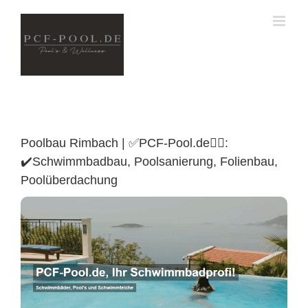
Skip
to
content
Poolbau Rimbach | ✅PCF-Pool.de🏊🏼:
✔️Schwimmbadbau, Poolsanierung, Folienbau,
Poolüberdachung
Poolüberdachung