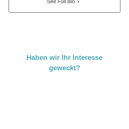
See Full Bio
Haben wir Ihr Interesse
geweckt?
Sie sind neugierig geworden und
möchten Ihre Ideen
verwirklichen?
Zögern Sie nicht und kontaktieren Sie uns
noch heute.