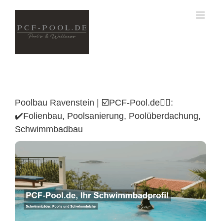
Skip
to
content
Poolbau Ravenstein | ☑️PCF-Pool.de🏊🏼:
✔️Folienbau, Poolsanierung, Poolüberdachung,
Schwimmbadbau