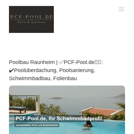
Skip
to
content
Poolbau Raunheim | ✅PCF-Pool.de🏊🏼:
✔️Poolüberdachung, Poolsanierung,
Schwimmbadbau, Folienbau
Poolüberdachung