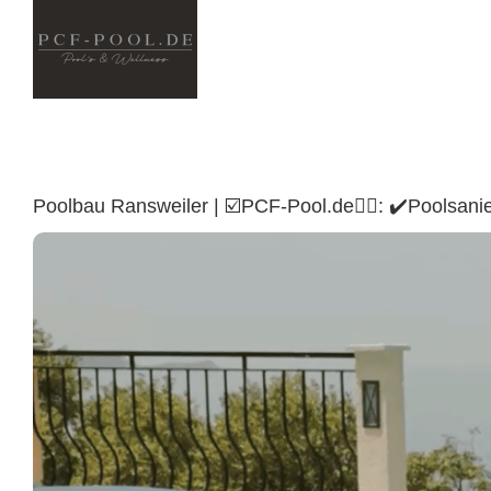
Skip
to
content
Poolbau Ransweiler | ☑️PCF-Pool.de🏊🏼: ✔️Poolsa