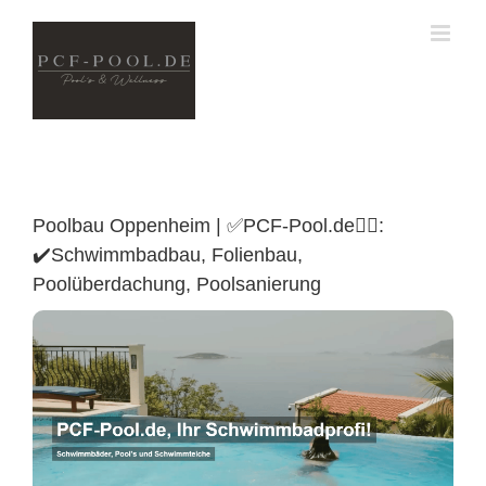
Skip
to
content
Poolbau Oppenheim | ✅PCF-Pool.de🏊🏼:
✔️Schwimmbadbau, Folienbau,
Poolüberdachung, Poolsanierung
Poolüberdachung