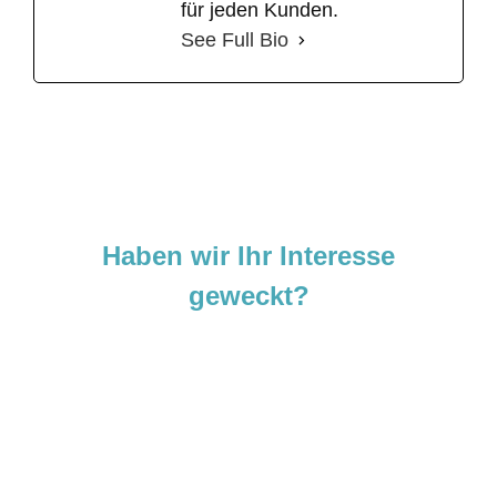
für jeden Kunden.
See Full Bio
Haben wir Ihr Interesse
geweckt?
Sie sind neugierig geworden und
möchten Ihre Ideen
verwirklichen?
Zögern Sie nicht und kontaktieren Sie uns