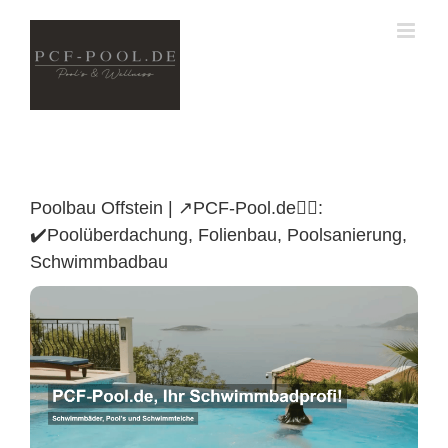
Skip
to
content
Poolbau Offstein | ↗️PCF-Pool.de🏊🏼:
✔️Poolüberdachung, Folienbau, Poolsanierung,
Schwimmbadbau