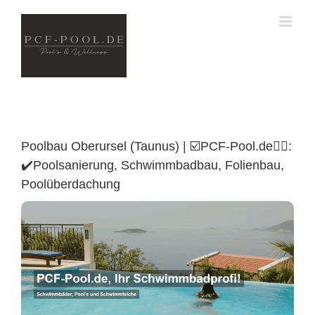
Skip
to
content
Poolbau Oberursel (Taunus) | ☑️PCF-Pool.de🏊🏼:
✔️Poolsanierung, Schwimmbadbau, Folienbau,
Poolüberdachung