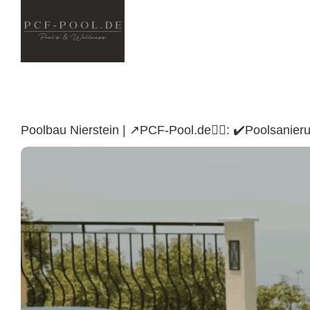
Skip
to
content
Poolbau Nierstein | ↗️PCF-Pool.de🏊🏼: ✔️Poolsani