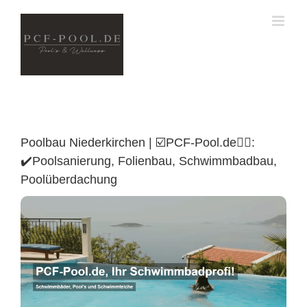
Skip
to
content
Poolbau Niederkirchen | ☑️PCF-Pool.de🏊🏼:
✔️Poolsanierung, Folienbau, Schwimmbadbau,
Poolüberdachung