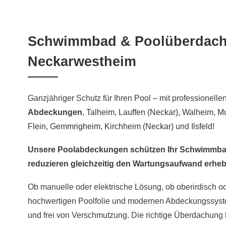
Schwimmbad & Poolüberdach
Neckarwestheim
Ganzjähriger Schutz für Ihren Pool – mit professionelle
Abdeckungen
,
Talheim
,
Lauffen (Neckar)
,
Walheim
,
M
Flein
,
Gemmrigheim
,
Kirchheim (Neckar)
und
Ilsfeld
!
Unsere Poolabdeckungen schützen Ihr Schwimmbad
reduzieren gleichzeitig den Wartungsaufwand erheb
Ob manuelle oder elektrische Lösung, ob oberirdisch ode
hochwertigen Poolfolie und modernen Abdeckungssyste
und frei von Verschmutzung. Die richtige Überdachung 