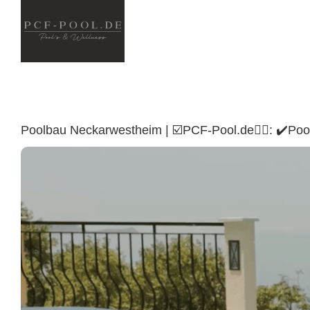
Skip
to
content
Poolbau Neckarwestheim | ☑️PCF-Pool.de🏊🏼: ✔️P