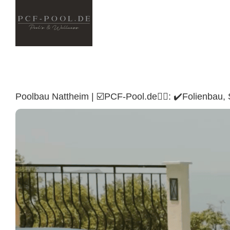
Skip
to
content
Poolbau Nattheim | ☑️PCF-Pool.de🏊🏼: ✔️Folienba