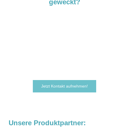
geweckt?
Sie sind neugierig geworden und
möchten Ihre Ideen
verwirklichen?
Zögern Sie nicht und kontaktieren Sie uns
noch heute.
Wir freuen uns darauf, von Ihnen zu hören!
Jetzt Kontakt aufnehmen!
Unsere Produktpartner: