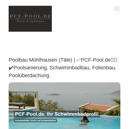
Skip
to
content
Poolbau Mühlhausen (Täle) | ✅PCF-Pool.de🏊🏼:
✔️Poolsanierung, Schwimmbadbau, Folienbau,
Poolüberdachung
Mühlhausen