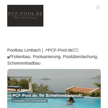
Skip
to
content
Poolbau Limbach | ↗️PCF-Pool.de🏊🏼:
✔️Folienbau, Poolsanierung, Poolüberdachung,
Schwimmbadbau
Poolüberdachung