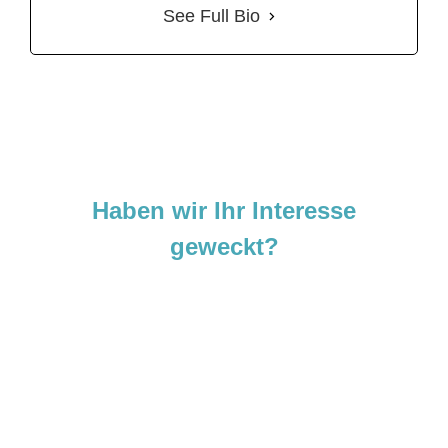
See Full Bio
Haben wir Ihr Interesse
geweckt?
Sie sind neugierig geworden und
möchten Ihre Ideen
verwirklichen?
Zögern Sie nicht und kontaktieren Sie uns