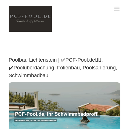
Skip
to
content
Poolbau Lichtenstein | ✅PCF-Pool.de🏊🏼:
✔️Poolüberdachung, Folienbau, Poolsanierung,
Schwimmbadbau