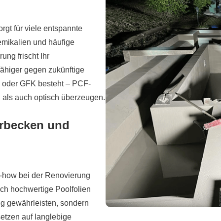
rgt für viele entspannte
emikalien und häufige
ng frischt Ihr
ähiger gegen zukünftige
n oder GFK besteht – PCF-
h als auch optisch überzeugen.
erbecken und
w-how bei der Renovierung
ch hochwertige Poolfolien
ng gewährleisten, sondern
etzen auf langlebige