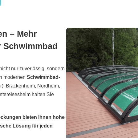
en – Mehr
Ihr Schwimmbad
icht nur zuverlässig, sondern
ren modernen
Schwimmbad-
r)
,
Brackenheim
,
Nordheim
,
ntereisesheim
halten Sie
kungen bieten Ihnen hohe
ische Lösung für jeden