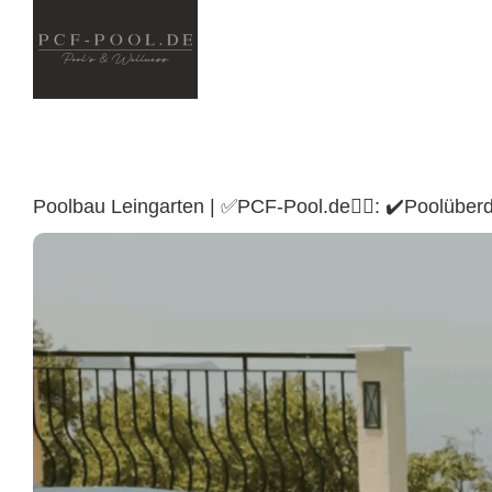
Skip
to
content
Poolbau Leingarten | ✅PCF-Pool.de🏊🏼: ✔️Poolübe