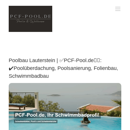
Skip
to
content
Poolbau Lauterstein | ✅PCF-Pool.de🏊🏼:
✔️Poolüberdachung, Poolsanierung, Folienbau,
Schwimmbadbau