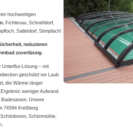
eren hochwertigen
en
, Fichtenau, Schnelldorf,
floch, Satteldorf, Stimpfach!
cherheit, reduzieren
mmbad zuverlässig.
 Unterflur-Lösung – mit
mbecken geschützt vor Laub
zt, die Wärme länger
s Ergebnis: weniger Aufwand
re Badesaison. Unsere
in 74594 Kreßberg
f, Schönbronn, Schönmühle,
h.