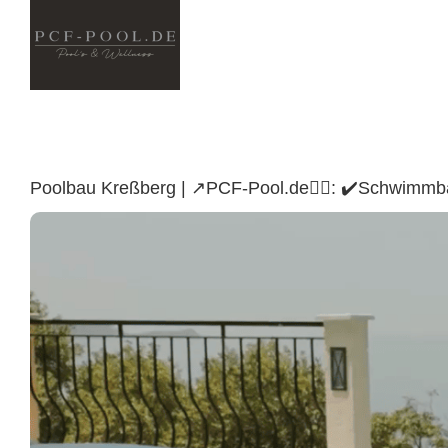
Skip
to
content
Poolbau Kreßberg | ↗️PCF-Pool.de🏊🏼: ✔️Schwimmb