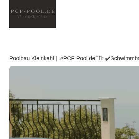
Skip
to
content
Poolbau Kleinkahl | ↗️PCF-Pool.de🏊🏼: ✔️Schwimm