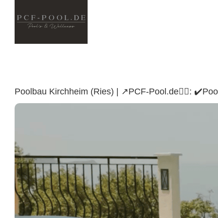
Skip
to
content
Poolbau Kirchheim (Ries) | ↗️PCF-Pool.de🏊🏼: ✔️
Kirchheim