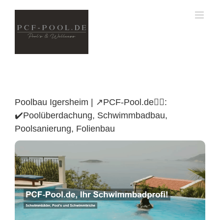
Skip
to
content
Poolbau Igersheim | ↗️PCF-Pool.de🏊🏼:
✔️Poolüberdachung, Schwimmbadbau,
Poolsanierung, Folienbau