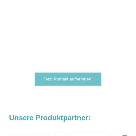
Sie sind neugierig geworden und
möchten Ihre Ideen
verwirklichen?
Zögern Sie nicht und kontaktieren Sie uns
noch heute.
Wir freuen uns darauf, von Ihnen zu hören!
Jetzt Kontakt aufnehmen!
Unsere Produktpartner: