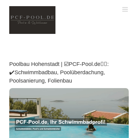
Skip
to
content
Poolbau Hohenstadt | ☑️PCF-Pool.de🏊🏼:
✔️Schwimmbadbau, Poolüberdachung,
Poolsanierung, Folienbau
Poolüberdachung