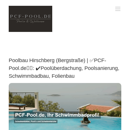
Skip
to
content
Poolbau Hirschberg (Bergstraße) | ✅PCF-
Pool.de🏊🏼: ✔️Poolüberdachung, Poolsanierung,
Schwimmbadbau, Folienbau