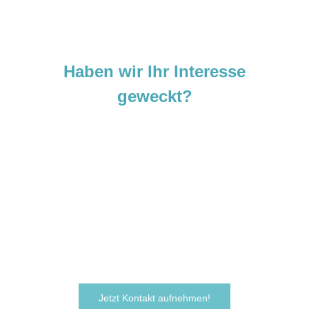
Haben wir Ihr Interesse
geweckt?
Sie sind neugierig geworden und
möchten Ihre Ideen
verwirklichen?
Zögern Sie nicht und kontaktieren Sie uns
noch heute.
Wir freuen uns darauf, von Ihnen zu hören!
Jetzt Kontakt aufnehmen!