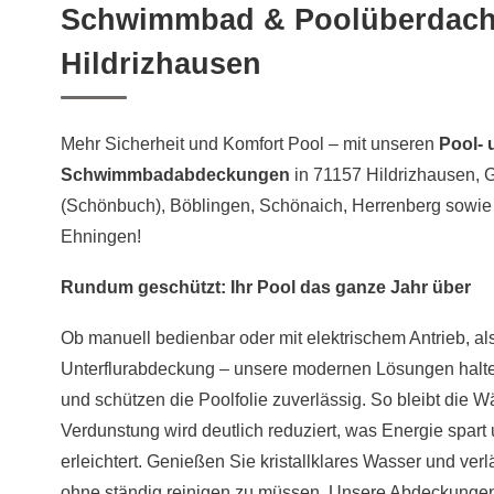
Schwimmbad & Poolüberdach
Hildrizhausen
Mehr Sicherheit und Komfort Pool – mit unseren
Pool- 
Schwimmbadabdeckungen
in 71157 Hildrizhausen, G
(Schönbuch), Böblingen, Schönaich, Herrenberg sowi
Ehningen!
Rundum geschützt: Ihr Pool das ganze Jahr über
Ob manuell bedienbar oder mit elektrischem Antrieb, al
Unterflurabdeckung – unsere modernen Lösungen hal
und schützen die Poolfolie zuverlässig. So bleibt die W
Verdunstung wird deutlich reduziert, was Energie spart
erleichtert. Genießen Sie kristallklares Wasser und verl
ohne ständig reinigen zu müssen. Unsere Abdeckungen 