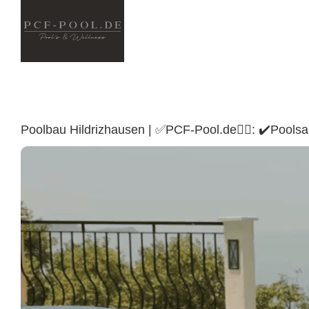
Skip
to
content
Poolbau Hildrizhausen | ✅PCF-Pool.de🏊🏼: ✔️Pool