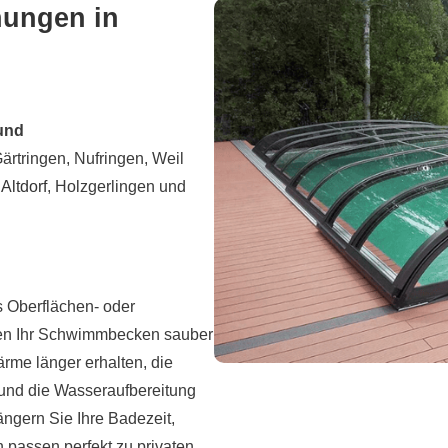
ungen in
und
ärtringen, Nufringen, Weil
e
Altdorf
, Holzgerlingen und
s Oberflächen- oder
ten Ihr Schwimmbecken sauber
ärme länger erhalten, die
 und die Wasseraufbereitung
ängern Sie Ihre Badezeit,
passen perfekt zu privaten