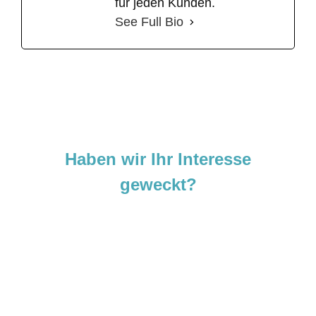
für jeden Kunden.
See Full Bio
Haben wir Ihr Interesse
geweckt?
Sie sind neugierig geworden und
möchten Ihre Ideen
verwirklichen?
Zögern Sie nicht und kontaktieren Sie uns