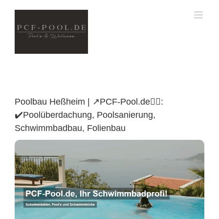
Skip
to
content
Poolbau Heßheim | ↗️PCF-Pool.de🏊🏼:
✔️Poolüberdachung, Poolsanierung,
Schwimmbadbau, Folienbau